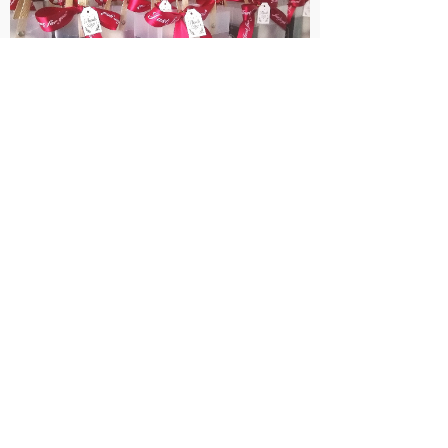
母亲节只是五月中的一天，但母亲的爱却相
伴岁岁年年。她的爱蕴藏在游子衣物上的临行密
密缝，体现在无数次无言的行动中，宛如天空中
闪耀的星，总是熠熠生辉，常伴左右。
在这一天，希望已经成为母亲的你，和身为
儿女的你能与家人共度时光，不吝言语的表达爱
意，为生活增添更多的美好记忆。母爱无边，爱
你不变。给母亲最好的爱，愿岁月待她温柔如
诗。
同时，我们也向社会上的所有母亲致敬，感
谢她们为社会和国家做出的宝贵贡献。赛欧包装
将继续推进人文关怀，致力于提供更好的工作环
境和福利待遇。最后，再次对各位员工及全天下