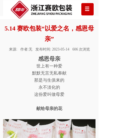
5.14 赛欧包装“以爱之名，感恩母
亲”
来源:
作者:
无
发布时间:
2023-05-14
606
次浏览
感恩母亲
世上有一种爱
默默无言无私奉献
那是与生俱来的
永不淡化的
这份爱叫做母爱
献给母亲的花