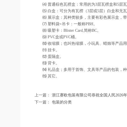
⑷ 普通棕色瓦楞盒：常用的为3层瓦楞盒和5层
⑸ 白盒：可分为有瓦楞（3层或5层）白盒和无
⑹ 展示盒：其种类较多，主要有彩色展示盒，带
⑺ 塑料袋+吊卡：一般称PBH。
⑻ 吸塑卡：Blister Card,简称BC。
⑼ PVC盒或PVC桶。
⑽ 收缩膜；也叫热缩膜，小玩具、蜡烛等产品
⑾ 挂卡。
⑿ 蛋隔盒。
⒀ 背卡。
⒁ 礼品盒；多用于首饰、文具等产品的包装，
⒂ 其它。
上一篇：
浙江赛欧包装有限公司恭祝全国人民2026
下一篇：
包装的分类