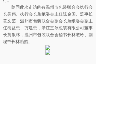
行。
陪同此次走访的有温州市包装联合会执行会
长吴伟、执行会长兼纸委会主任陈金国、监事长
黄文艺，温州市包装联合会副会长兼纸委会副主
任胡益忠、万建忠，浙江三浃包装有限公司董事
长黄银林，温州市包装联合会秘书长林淑玲、副
秘书长林贻贻。
分享到:
上一篇：
消防安全强把关，演练防患于未然......
下一篇：
赛欧包装组织员工团队建设